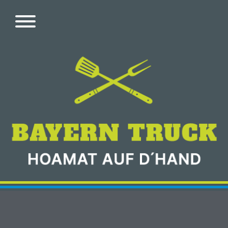
Bitte
beachten
Sie,
dass
diese
Seite
ein
Zugänglichkeitssystem
verwendet.