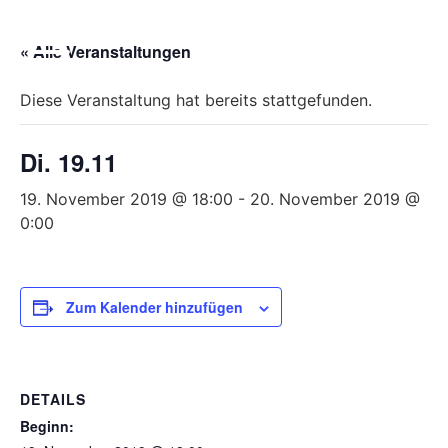
Bitte
beachten
« Alle Veranstaltungen
Sie,
dass
Diese Veranstaltung hat bereits stattgefunden.
diese
Seite
Di. 19.11
ein
Zugänglichkeitssystem
19. November 2019 @ 18:00
-
20. November 2019 @
verwendet.
0:00
Zum Kalender hinzufügen
DETAILS
Beginn: