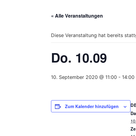
Bitte
beachten
« Alle Veranstaltungen
Sie,
dass
diese
Diese Veranstaltung hat bereits stat
Seite
ein
Do. 10.09
Zugänglichkeitssystem
verwendet.
drücken
Sie
10. September 2020 @ 11:00
-
14:00
Control-
F10,
um
D
zum
Zum Kalender hinzufügen
Zugänglichkeitsmenü
Da
zu
10
gelangen.
Ze