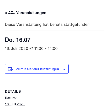
Bitte
beachten
« Alle Veranstaltungen
Sie,
dass
Diese Veranstaltung hat bereits stattgefunden.
diese
Seite
Do. 16.07
ein
Zugänglichkeitssystem
16. Juli 2020 @ 11:00
-
14:00
verwendet.
Zum Kalender hinzufügen
DETAILS
Datum:
16. Juli 2020