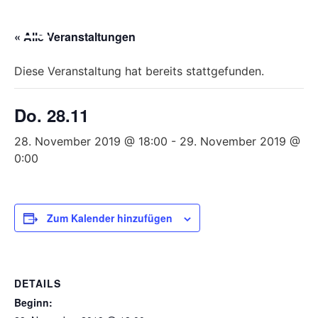
Bitte
beachten
« Alle Veranstaltungen
Sie,
dass
Diese Veranstaltung hat bereits stattgefunden.
diese
Seite
Do. 28.11
ein
Zugänglichkeitssystem
28. November 2019 @ 18:00
-
29. November 2019 @
verwendet.
0:00
Zum Kalender hinzufügen
DETAILS
Beginn: