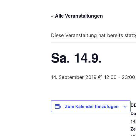
Bitte
beachten
« Alle Veranstaltungen
Sie,
dass
diese
Diese Veranstaltung hat bereits stat
Seite
ein
Sa. 14.9.
Zugänglichkeitssystem
verwendet.
drücken
Sie
14. September 2019 @ 12:00
-
23:00
Control-
F10,
um
D
zum
Zum Kalender hinzufügen
Zugänglichkeitsmenü
Da
zu
14
gelangen.
Ze