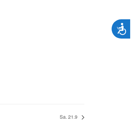
Zug&auml;nglichkeit
Sa. 21.9