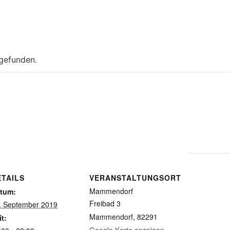
tgefunden.
ETAILS
VERANSTALTUNGSORT
Mammendorf
tum:
Freibad 3
. September 2019
Mammendorf
,
82291
it: