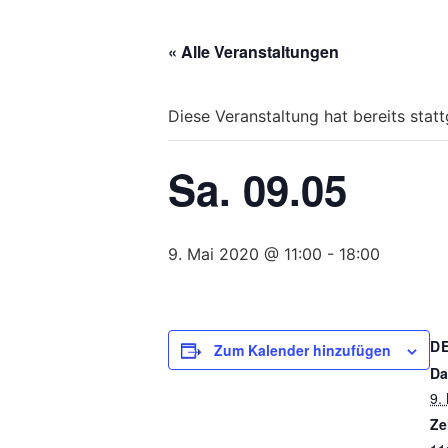
Bitte
beachten
« Alle Veranstaltungen
Sie,
dass
diese
Diese Veranstaltung hat bereits stat
Seite
ein
Sa. 09.05
Zugänglichkeitssystem
verwendet.
drücken
Sie
9. Mai 2020 @ 11:00
-
18:00
Control-
F10,
um
D
zum
Zum Kalender hinzufügen
Zugänglichkeitsmenü
Da
zu
9.
gelangen.
Ze