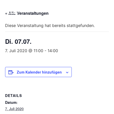
Bitte
beachten
« Alle Veranstaltungen
Sie,
dass
Diese Veranstaltung hat bereits stattgefunden.
diese
Seite
Di. 07.07.
ein
Zugänglichkeitssystem
7. Juli 2020 @ 11:00
-
14:00
verwendet.
Zum Kalender hinzufügen
DETAILS
Datum:
7. Juli 2020