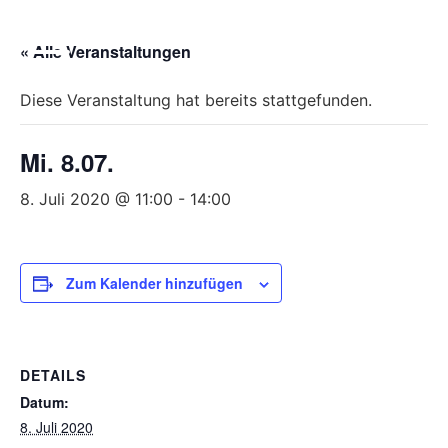
Bitte
beachten
« Alle Veranstaltungen
Sie,
dass
Diese Veranstaltung hat bereits stattgefunden.
diese
Seite
Mi. 8.07.
ein
Zugänglichkeitssystem
8. Juli 2020 @ 11:00
-
14:00
verwendet.
Zum Kalender hinzufügen
DETAILS
Datum:
8. Juli 2020