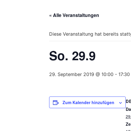
Bitte
beachten
« Alle Veranstaltungen
Sie,
dass
diese
Diese Veranstaltung hat bereits stat
Seite
ein
So. 29.9
Zugänglichkeitssystem
verwendet.
drücken
Sie
29. September 2019 @ 10:00
-
17:30
Control-
F10,
um
D
zum
Zum Kalender hinzufügen
Zugänglichkeitsmenü
Da
zu
29
gelangen.
Ze