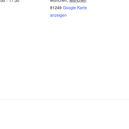
München
,
München
:00 - 17:30
81249
Google Karte
anzeigen